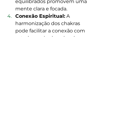
equilibrados promovem uma 
mente clara e focada.
Conexão Espiritual:
 A 
harmonização dos chakras 
pode facilitar a conexão com 
estados mais elevados de 
consciência e espiritualidade.
Os chakras são mais do que um 
conceito esotérico; eles 