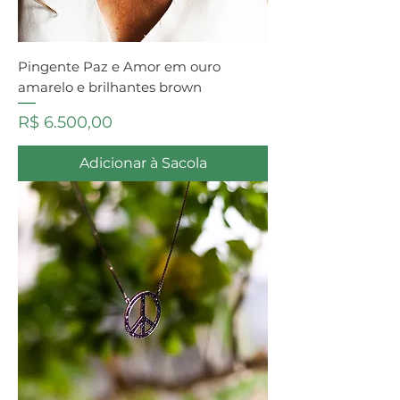
Pingente Paz e Amor em ouro
amarelo e brilhantes brown
Preço
R$ 6.500,00
Adicionar à Sacola