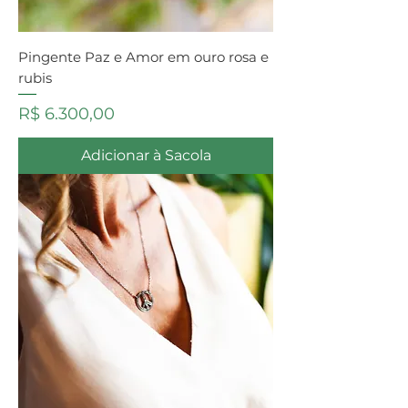
Pingente Paz e Amor em ouro rosa e
rubis
Preço
R$ 6.300,00
Adicionar à Sacola