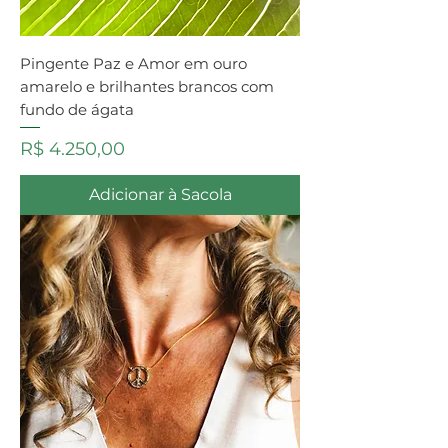
Pingente Paz e Amor em ouro
amarelo e brilhantes brancos com
fundo de ágata
Preço
R$ 4.250,00
Adicionar à Sacola