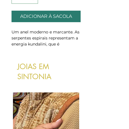
ADICIONAR À SACOLA
Um anel moderno e marcante. As
serpentes espirais representam a
energia kundalini, que é
visualizada como energia
enrolada na base da coluna
vertebral para cima que surge por
JOIAS EM
meio do corpo.
Essa energia limpa os chakras e
SINTONIA
se junta a eles.
Peso: 4,58g