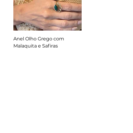
Anel Olho Grego com
Malaquita e Safiras
Preço
R$ 2.300,00
Ana Design Comércio de Joias LTDA-EPP