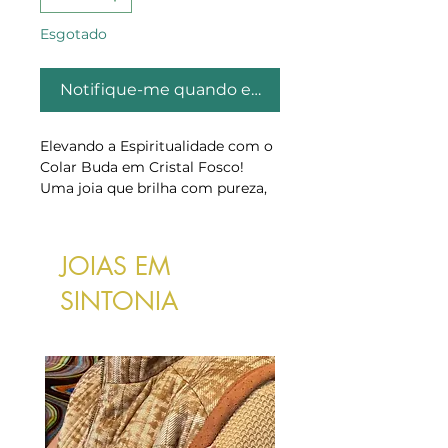
Esgotado
Notifique-me quando estiver disponível
Elevando a Espiritualidade com o
Colar Buda em Cristal Fosco!
Uma joia que brilha com pureza,
claridade e espiritualidade,
criando uma conexão luminosa
com o seu ser interior.
JOIAS EM
O cristal transparente é uma
gema que simboliza a pureza, a
SINTONIA
clareza mental e a luz espiritual.
Cada peça é meticulosamente
trabalhada para capturar a beleza
brilhante e translúcida do cristal,
emanando uma aura de clareza
que ilumina quem a usa.
Corrente com 50 cm de