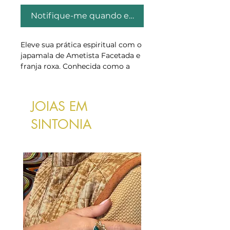
Notifique-me quando estiver disponível
Eleve sua prática espiritual com o
japamala de Ametista Facetada e
franja roxa. Conhecida como a
pedra da espiritualidade e
proteção, a ametista ajuda a
acalmar a mente e a fortalecer a
JOIAS EM
conexão com o seu eu interior.
Um acessório perfeito para quem
SINTONIA
busca paz e clareza em suas
meditações diárias.