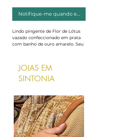
Notifique-me quando estiver disponível
Lindo pingente de Flor de Lótus
vazado confeccionado em prata
com banho de ouro amarelo. Seu
design leve e clássico traduz a
sabedoria, o equilíbrio e a pureza
da flor de lótus e é ideal para o
JOIAS EM
uso diário.
Tamanho da peça: 2cm
SINTONIA
A corrente de 50cm com elo
português acompanha o
pingente.