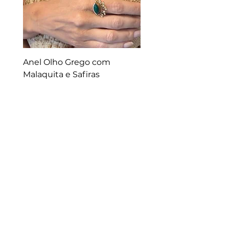
Anel Olho Grego com
Malaquita e Safiras
Preço
R$ 2.300,00
Ana Design Comércio de Joias LTDA-EPP