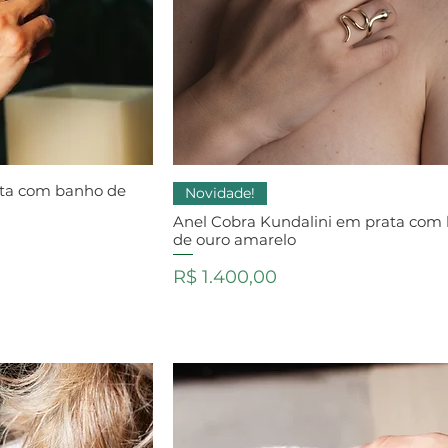
ata com banho de
Novidade!
Anel Cobra Kundalini em prata com
de ouro amarelo
Preço
R$ 1.400,00