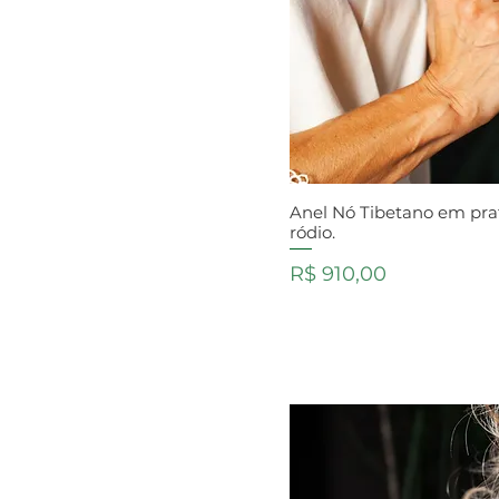
Anel Nó Tibetano em pr
ródio.
Preço
R$ 910,00