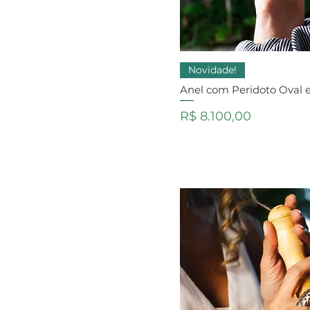
Novidade!
Anel com Peridoto Oval e
Preço
R$ 8.100,00