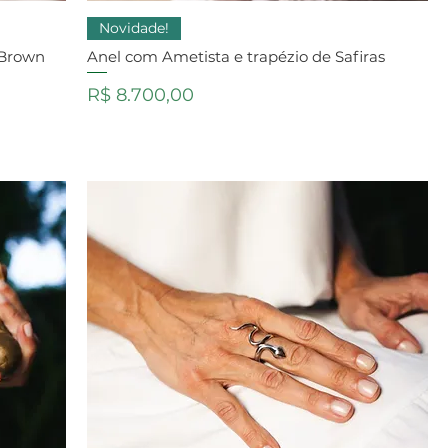
Novidade!
 Brown
Anel com Ametista e trapézio de Safiras
Preço
R$ 8.700,00