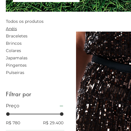
Todos os produtos
Anéis
Braceletes
Brincos
Colares
Japamalas
Pingentes
Pulseiras
Filtrar por
Preço
R$ 780
R$ 29.400