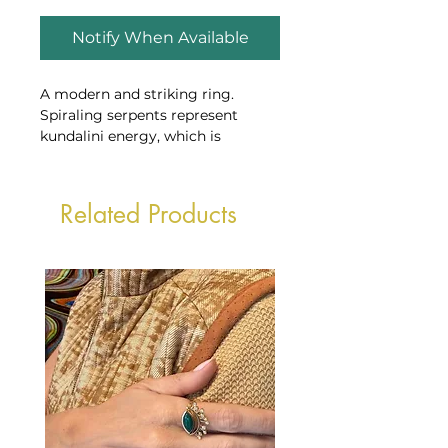
Notify When Available
A modern and striking ring.
Spiraling serpents represent
kundalini energy, which is
visualized as energy coiling from
the base of the spine upwards and
surging through the body.
Related Products
This energy cleanses the chakras
and joins them.
Weight: 4.58g