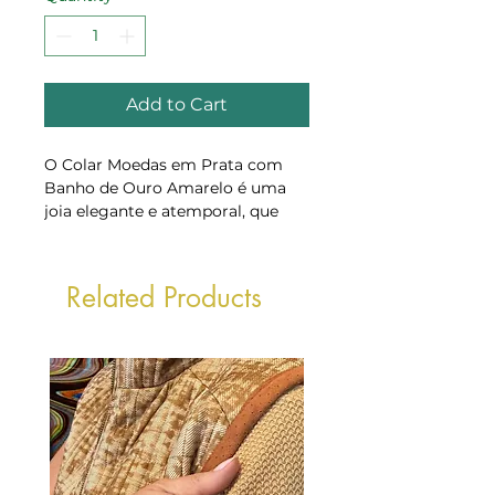
Add to Cart
O Colar Moedas em Prata com
Banho de Ouro Amarelo é uma
joia elegante e atemporal, que
traz leveza e movimento ao
visual. As pequenas moedas criam
um efeito delicado e sofisticado,
Related Products
enquanto o banho de ouro
amarelo adiciona calor,
luminosidade e um toque
clássico. Ideal para uso diário, é
um colar feminino versátil que
combina com diferentes estilos e
composições.